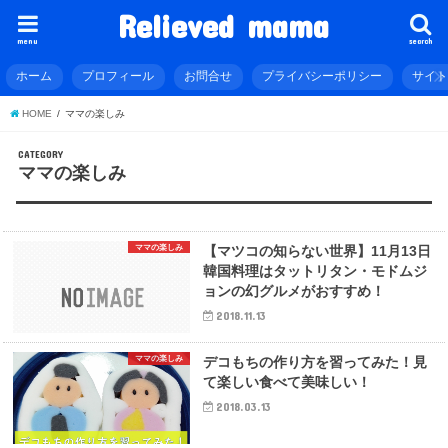
Relieved mama
menu
search
ホーム
プロフィール
お問合せ
プライバシーポリシー
サイ
HOME
ママの楽しみ
CATEGORY
ママの楽しみ
ママの楽しみ
【マツコの知らない世界】11月13日
韓国料理はタットリタン・モドムジ
ョンの幻グルメがおすすめ！
2018.11.13
ママの楽しみ
デコもちの作り方を習ってみた！見
て楽しい食べて美味しい！
2018.03.13