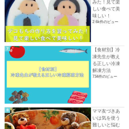
みた！見て楽
しい食べて美
味しい！
2.6k件のビュー
【食材別】冷
凍先生が教え
る正しい冷凍
解凍方法
734件のビュー
ママ友づきあ
いは気を使う
難しいと悩む