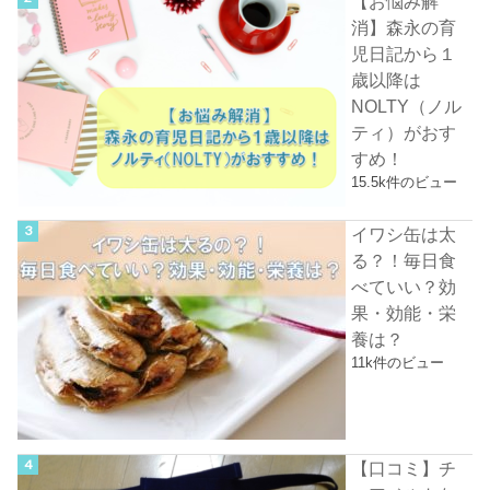
【お悩み解
消】森永の育
児日記から１
歳以降は
NOLTY（ノル
ティ）がおす
すめ！
15.5k件のビュー
イワシ缶は太
る？！毎日食
べていい？効
果・効能・栄
養は？
11k件のビュー
【口コミ】チ