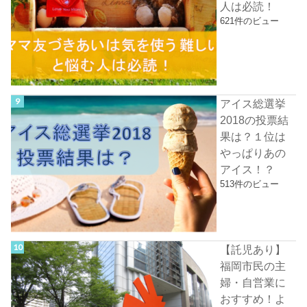
人は必読！
621件のビュー
アイス総選挙
2018の投票結
果は？１位は
やっぱりあの
アイス！？
513件のビュー
【託児あり】
福岡市民の主
婦・自営業に
おすすめ！よ