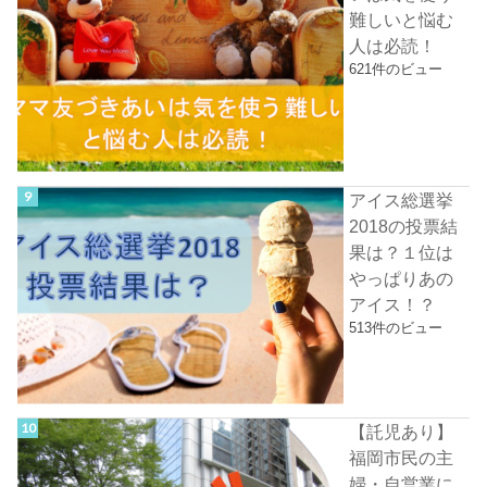
難しいと悩む
人は必読！
621件のビュー
アイス総選挙
2018の投票結
果は？１位は
やっぱりあの
アイス！？
513件のビュー
【託児あり】
福岡市民の主
婦・自営業に