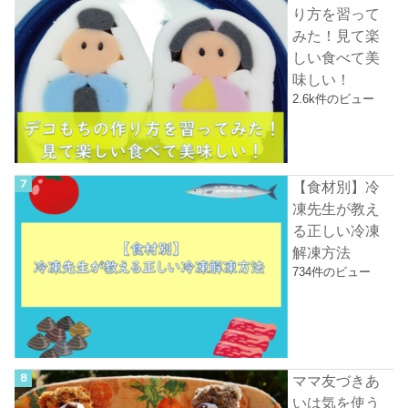
り方を習って
みた！見て楽
しい食べて美
味しい！
2.6k件のビュー
【食材別】冷
凍先生が教え
る正しい冷凍
解凍方法
734件のビュー
ママ友づきあ
いは気を使う