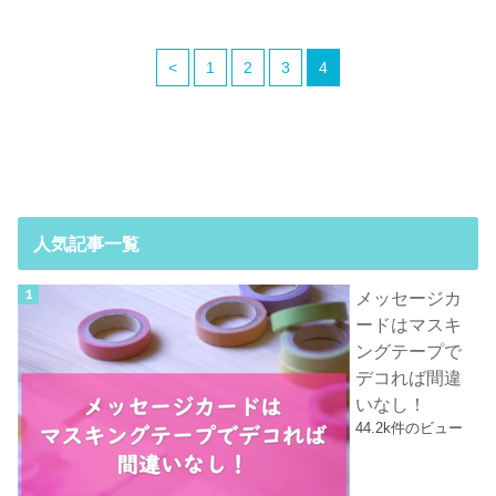
<
1
2
3
4
人気記事一覧
メッセージカ
ードはマスキ
ングテープで
デコれば間違
いなし！
44.2k件のビュー