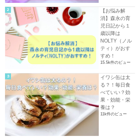
【お悩み解
消】森永の育
児日記から１
歳以降は
NOLTY（ノル
ティ）がおす
すめ！
15.5k件のビュー
イワシ缶は太
る？！毎日食
べていい？効
果・効能・栄
養は？
11k件のビュー