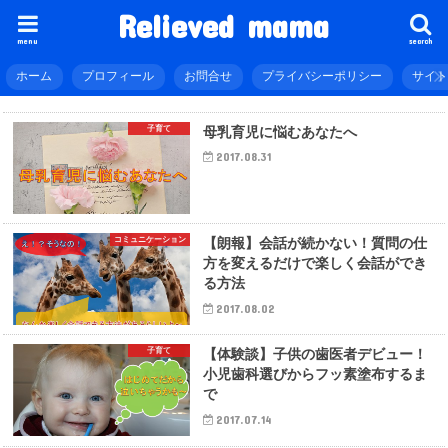
Relieved mama
menu
search
ホーム
プロフィール
お問合せ
プライバシーポリシー
サイ
子育て
母乳育児に悩むあなたへ
2017.08.31
コミュニケーション
【朗報】会話が続かない！質問の仕
方を変えるだけで楽しく会話ができ
る方法
2017.08.02
子育て
【体験談】子供の歯医者デビュー！
小児歯科選びからフッ素塗布するま
で
2017.07.14