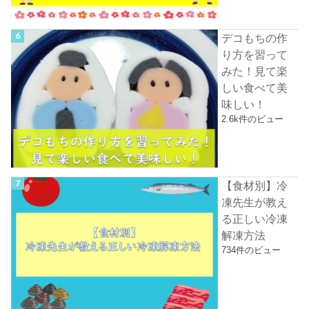
デコもちの作
り方を習って
みた！見て楽
しい食べて美
味しい！
2.6k件のビュー
【食材別】冷
凍先生が教え
る正しい冷凍
解凍方法
734件のビュー