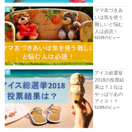
ママ友づきあ
いは気を使う
難しいと悩む
人は必読！
621件のビュー
アイス総選挙
2018の投票結
果は？１位は
やっぱりあの
アイス！？
513件のビュー