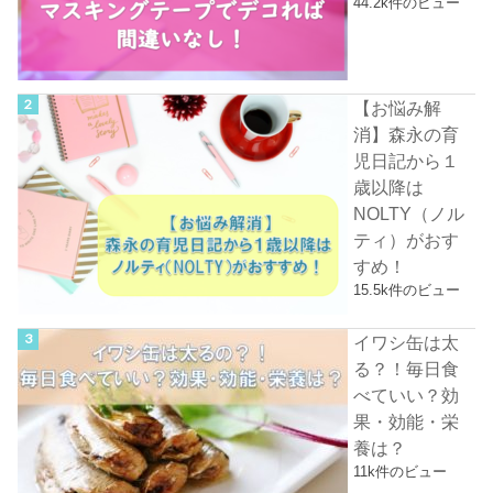
44.2k件のビュー
【お悩み解
消】森永の育
児日記から１
歳以降は
NOLTY（ノル
ティ）がおす
すめ！
15.5k件のビュー
イワシ缶は太
る？！毎日食
べていい？効
果・効能・栄
養は？
11k件のビュー