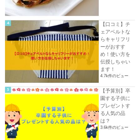
【口コミ】チ
ェアベルトな
らキャリフリ
ーがおすす
め！使い方を
伝授しちゃい
ます！
4.7k件のビュー
【予算別】卒
園する子供に
プレゼントす
る人気の品
は？
3.6k件のビュー