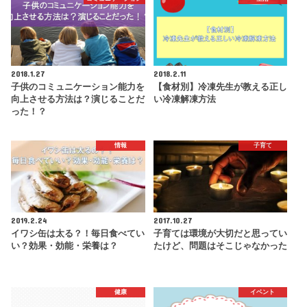
2018.1.27
2018.2.11
子供のコミュニケーション能力を
【食材別】冷凍先生が教える正し
向上させる方法は？演じることだ
い冷凍解凍方法
った！？
情報
子育て
2019.2.24
2017.10.27
イワシ缶は太る？！毎日食べてい
子育ては環境が大切だと思ってい
い？効果・効能・栄養は？
たけど、問題はそこじゃなかった
健康
イベント