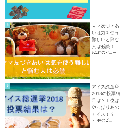
ママ友づきあ
いは気を使う
難しいと悩む
人は必読！
621件のビュー
アイス総選挙
2018の投票結
果は？１位は
やっぱりあの
アイス！？
513件のビュー