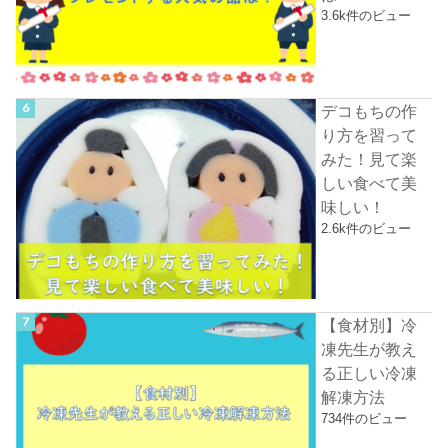
3.6k件のビュー
デコもちの作
り方を習って
みた！見て楽
しい食べて美
味しい！
2.6k件のビュー
【食材別】冷
凍先生が教え
る正しい冷凍
解凍方法
734件のビュー