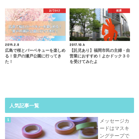
おでかけ
健康
2019.2.8
2017.10.6
広島で桜とバーベキューを楽しめ
【託児あり】福岡市民の主婦・自
る！音戸の瀬戸公園に行ってき
営業におすすめ！よかドック３０
た！
を受けてみたよ
人気記事一覧
メッセージカ
ードはマスキ
ングテープで