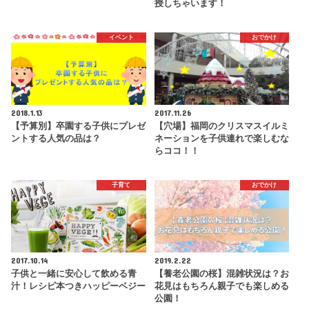
授しちゃいます！
イベント
おでかけ
2018.1.13
2017.11.26
【予算別】卒園する子供にプレゼ
【穴場】福岡のクリスマスイルミ
ントする人気の品は？
ネーションを子供連れで楽しむな
らココ！！
子育て
おでかけ
2017.10.14
2019.2.22
子供と一緒に安心して飲める青
【養老公園の桜】混雑状況は？お
汁！レシピ本つきハッピーベジー
花見はもちろん親子でも楽しめる
公園！