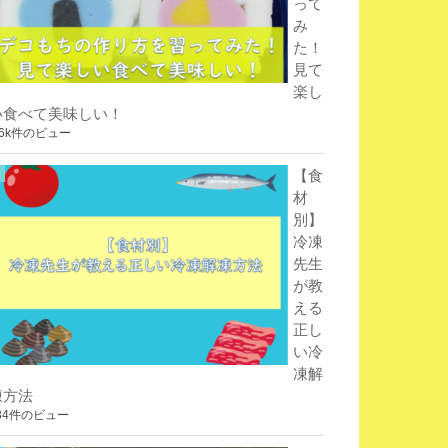
って
み
た！
見て
楽し
い食べて美味しい！
.6k件のビュー
【食
材
別】
冷凍
先生
が教
える
正し
い冷
凍解
凍方法
34件のビュー