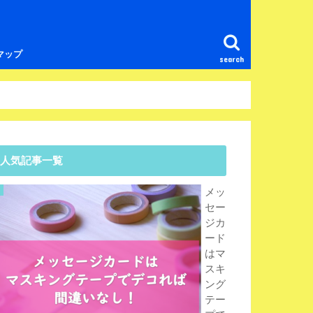
マップ
search
人気記事一覧
メッ
セー
ジカ
ード
はマ
スキ
ング
テー