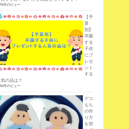
.7k件のビュー
【予
算
別】
卒園
する
子供
にプ
レゼ
ント
する
人気の品は？
.6k件のビュー
デコ
もち
の作
り方
を習