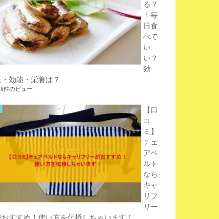
る？
！毎
日食
べて
い
い？
効
果・効能・栄養は？
1k件のビュー
【口
コ
ミ】
チェ
アベ
ルト
なら
キャ
リフ
リー
がおすすめ！使い方を伝授しちゃいます！