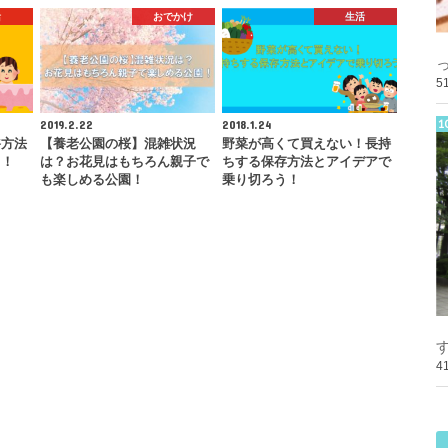
活
おでかけ
生活
5
2019.2.22
2018.1.24
浴方法
【養老公園の桜】混雑状況
野菜が高くて買えない！長持
う！
は？お花見はもちろん親子で
ちする保存方法とアイデアで
も楽しめる公園！
乗り切ろう！
4