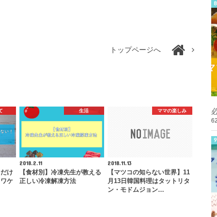
トップページへ
て
生活
ママの楽しみ
6
2018.2.11
2018.11.13
中だけ
【食材別】冷凍先生が教える
【マツコの知らない世界】11
るワケ
正しい冷凍解凍方法
月13日韓国料理はタットリタ
ン・モドムジョン…