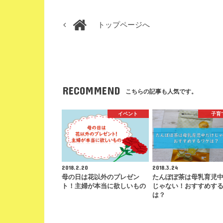
トップページへ
RECOMMEND
こちらの記事も人気です。
イベント
子育
2018.2.20
2018.3.24
母の日は花以外のプレゼン
たんぽぽ茶は母乳育児
ト！主婦が本当に欲しいもの
じゃない！おすすめす
は？