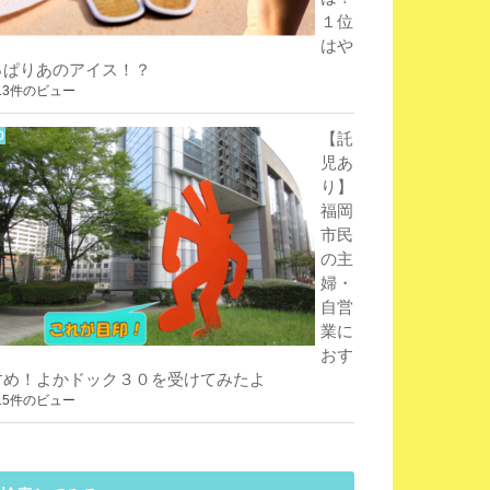
１位
はや
っぱりあのアイス！？
13件のビュー
【託
児あ
り】
福岡
市民
の主
婦・
自営
業に
おす
すめ！よかドック３０を受けてみたよ
15件のビュー