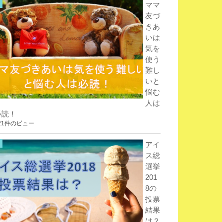
ママ
友づ
きあ
いは
気を
使う
難し
いと
悩む
人は
必読！
21件のビュー
アイ
ス総
選挙
201
8の
投票
結果
は？