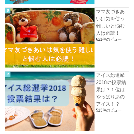
ママ友づきあ
いは気を使う
難しいと悩む
人は必読！
621件のビュー
アイス総選挙
2018の投票結
果は？１位は
やっぱりあの
アイス！？
513件のビュー