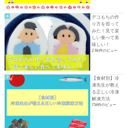
デコもちの作
り方を習って
みた！見て楽
しい食べて美
味しい！
2.6k件のビュー
【食材別】冷
凍先生が教え
る正しい冷凍
解凍方法
734件のビュー