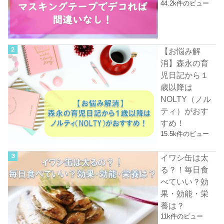
44.2k件のビュー
【お悩み解
消】森永の育
児日記から１
歳以降は
NOLTY（ノル
ティ）がおす
すめ！
15.5k件のビュー
イワシ缶は太
る？！毎日食
べていい？効
果・効能・栄
養は？
11k件のビュー