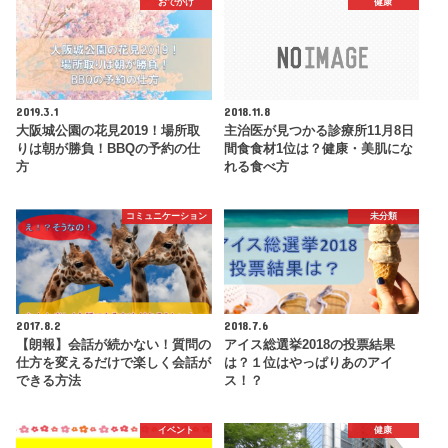
おでかけ
健康
2019.3.1
2018.11.8
大阪城公園の花見2019！場所取
主治医が見つかる診療所11月8日
りは朝が勝負！BBQの予約の仕
間食食材1位は？健康・美肌にな
方
れる食べ方
コミュニケーション
未分類
2017.8.2
2018.7.6
【朗報】会話が続かない！質問の
アイス総選挙2018の投票結果
仕方を変えるだけで楽しく会話が
は？１位はやっぱりあのアイ
できる方法
ス！？
イベント
健康