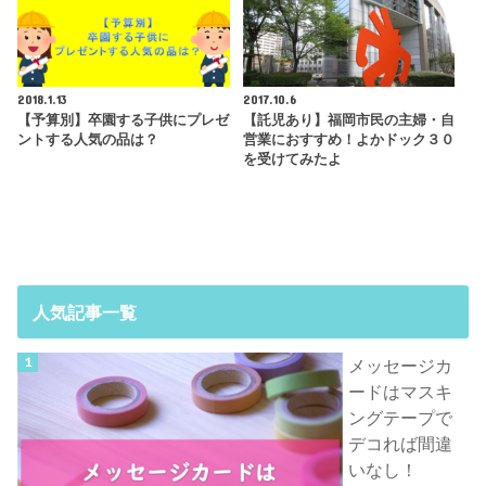
2018.1.13
2017.10.6
【予算別】卒園する子供にプレゼ
【託児あり】福岡市民の主婦・自
ントする人気の品は？
営業におすすめ！よかドック３０
を受けてみたよ
人気記事一覧
メッセージカ
ードはマスキ
ングテープで
デコれば間違
いなし！