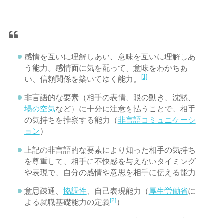
感情を互いに理解しあい、意味を互いに理解しあ
う能力。感情面に気を配って、意味をわかちあ
[1]
い、信頼関係を築いてゆく能力。
非言語的な要素（相手の表情、眼の動き、沈黙、
場の空気
など）に十分に注意を払うことで、相手
の気持ちを推察する能力（
非言語コミュニケーシ
ョン
）
上記の非言語的な要素により知った相手の気持ち
を尊重して、相手に不快感を与えないタイミング
や表現で、自分の感情や意思を相手に伝える能力
意思疎通、
協調性
、自己表現能力（
厚生労働省
に
[2]
よる就職基礎能力の定義
）