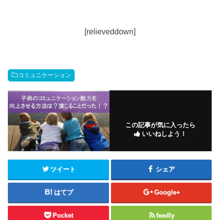
[relieveddown]
コミュニケーション
この記事が気に入ったら
いいねしよう！
ツイート
シェア
はてブ
Google+
Pocket
feedly