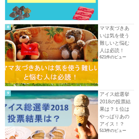
ママ友づきあ
いは気を使う
難しいと悩む
人は必読！
621件のビュー
アイス総選挙
2018の投票結
果は？１位は
やっぱりあの
アイス！？
513件のビュー