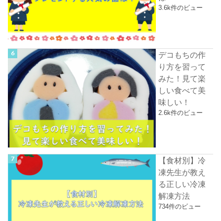
3.6k件のビュー
デコもちの作
り方を習って
みた！見て楽
しい食べて美
味しい！
2.6k件のビュー
【食材別】冷
凍先生が教え
る正しい冷凍
解凍方法
734件のビュー