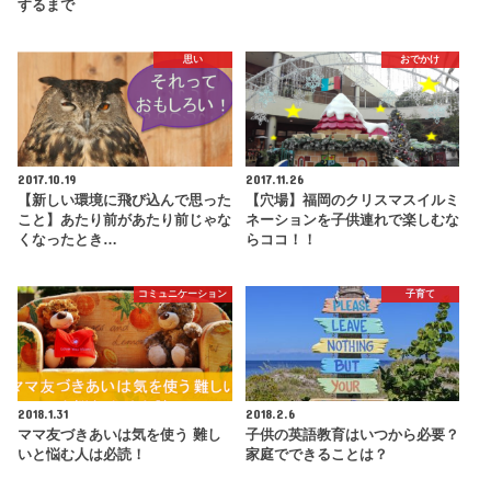
するまで
思い
おでかけ
2017.10.19
2017.11.26
【新しい環境に飛び込んで思った
【穴場】福岡のクリスマスイルミ
こと】あたり前があたり前じゃな
ネーションを子供連れで楽しむな
くなったとき…
らココ！！
コミュニケーション
子育て
2018.1.31
2018.2.6
ママ友づきあいは気を使う 難し
子供の英語教育はいつから必要？
いと悩む人は必読！
家庭でできることは？