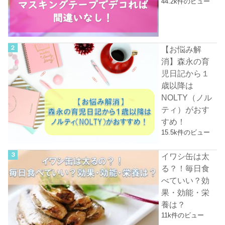
44.2k件のビュー
【お悩み解
消】森永の育
児日記から１
歳以降は
NOLTY（ノル
ティ）がおす
すめ！
15.5k件のビュー
イワシ缶は太
る？！毎日食
べていい？効
果・効能・栄
養は？
11k件のビュー