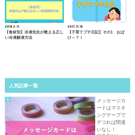
2018.2.11
2017.11.18
【食材別】冷凍先生が教える正し
【子育てプチ日記】その1 おば
い冷凍解凍方法
け～？！
人気記事一覧
メッセージカ
ードはマスキ
ングテープで
デコれば間違
いなし！