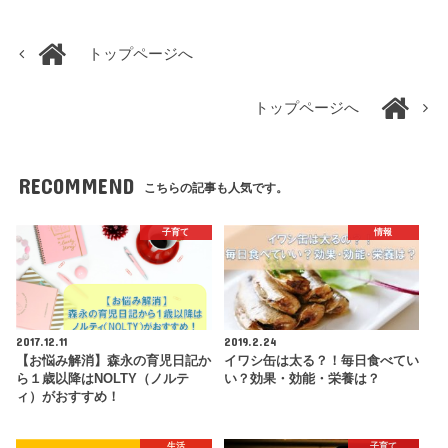
トップページへ
トップページへ
RECOMMEND
こちらの記事も人気です。
子育て
情報
2017.12.11
2019.2.24
【お悩み解消】森永の育児日記か
イワシ缶は太る？！毎日食べてい
ら１歳以降はNOLTY（ノルテ
い？効果・効能・栄養は？
ィ）がおすすめ！
生活
子育て