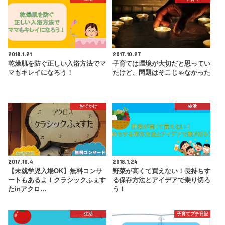
2018.1.21
2017.10.27
乾燥肌を防ぐ正しい入浴方法でマ
子育ては環境が大切だと思ってい
マもキレイになろう！
たけど、問題はそこじゃなかった
おでかけ
生活
2017.10.4
2018.1.24
【未就学児入場OK】無料コンサ
野菜が高くて買えない！長持ちす
ートもあるよ！クラシックふぇす
る保存方法とアイデアで乗り切ろ
たinアクロ…
う！
生活
子育てプチ日記