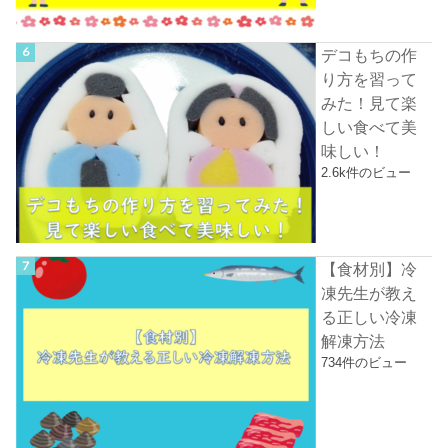
デコもちの作
り方を習って
みた！見て楽
しい食べて美
味しい！
2.6k件のビュー
【食材別】冷
凍先生が教え
る正しい冷凍
解凍方法
734件のビュー