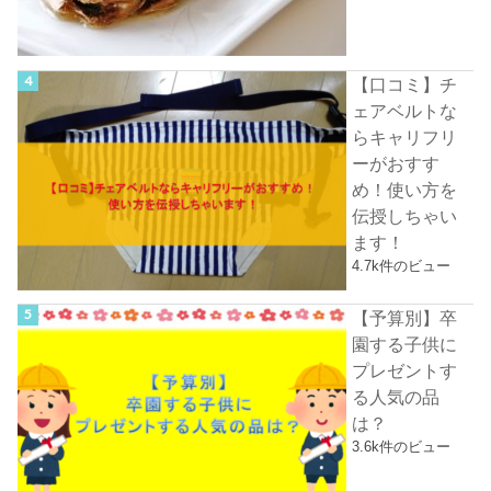
【口コミ】チ
ェアベルトな
らキャリフリ
ーがおすす
め！使い方を
伝授しちゃい
ます！
4.7k件のビュー
【予算別】卒
園する子供に
プレゼントす
る人気の品
は？
3.6k件のビュー