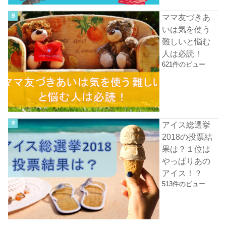
ママ友づきあ
いは気を使う
難しいと悩む
人は必読！
621件のビュー
アイス総選挙
2018の投票結
果は？１位は
やっぱりあの
アイス！？
513件のビュー