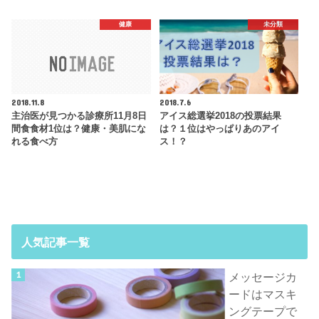
健康
未分類
2018.11.8
2018.7.6
主治医が見つかる診療所11月8日
アイス総選挙2018の投票結果
間食食材1位は？健康・美肌にな
は？１位はやっぱりあのアイ
れる食べ方
ス！？
人気記事一覧
メッセージカ
ードはマスキ
ングテープで