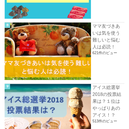
ママ友づきあ
いは気を使う
難しいと悩む
人は必読！
621件のビュー
アイス総選挙
2018の投票結
果は？１位は
やっぱりあの
アイス！？
513件のビュー