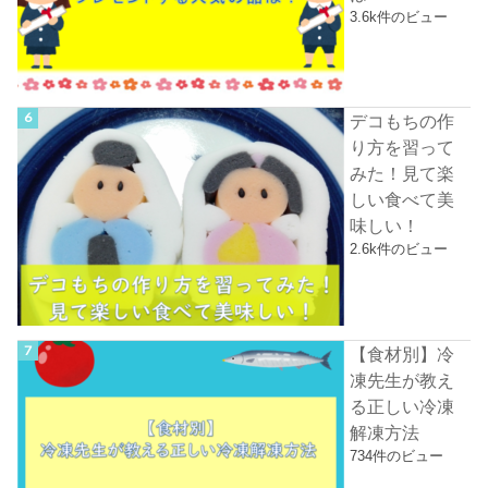
3.6k件のビュー
デコもちの作
り方を習って
みた！見て楽
しい食べて美
味しい！
2.6k件のビュー
【食材別】冷
凍先生が教え
る正しい冷凍
解凍方法
734件のビュー